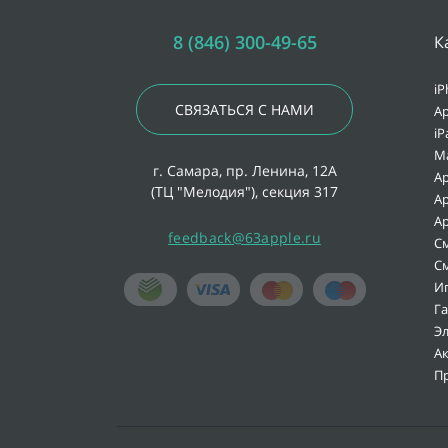
8 (846) 300-49-65
К
iP
СВЯЗАТЬСЯ С НАМИ
Ap
iP
M
г. Самара, пр. Ленина, 12А
Ap
(ТЦ "Мелодия"), секция 317
Ap
Ap
feedback@63apple.ru
С
С
И
Г
Э
А
П