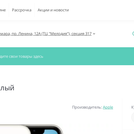
ине
Рассрочка
Акции и новости
амара, пр. Ленина, 12А (ТЦ "Мелодия"), секция 317
белый
Производитель:
Apple
К