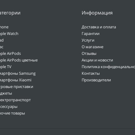
атегории
Информация
hone
Доставка и оплата
ple Watch
Гарантии
ad
Услуги
ac
О магазине
ple AirPods
Отзывы
ple AirPods цветные
Акции и новости
ple TV
Политика конфиденциально
мартфоны Samsung
Контакты
мартфоны Xiaomi
Производители
гровые приставки
аджеты
лектротранспорт
ксессуары
рочие товары