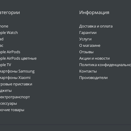
атегории
Информация
hone
Доставка и оплата
ple Watch
Гарантии
ad
Услуги
ac
О магазине
ple AirPods
Отзывы
ple AirPods цветные
Акции и новости
ple TV
Политика конфиденциально
мартфоны Samsung
Контакты
мартфоны Xiaomi
Производители
гровые приставки
аджеты
лектротранспорт
ксессуары
рочие товары