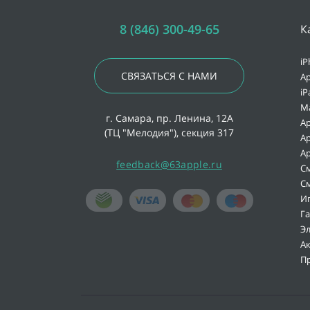
8 (846) 300-49-65
К
iP
СВЯЗАТЬСЯ С НАМИ
Ap
iP
M
г. Самара, пр. Ленина, 12А
Ap
(ТЦ "Мелодия"), секция 317
Ap
Ap
feedback@63apple.ru
С
С
И
Г
Э
А
П