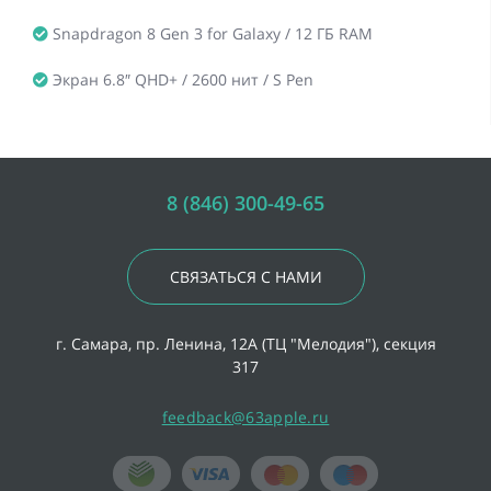
Snapdragon 8 Gen 3 for Galaxy / 12 ГБ RAM
Экран 6.8″ QHD+ / 2600 нит / S Pen
8 (846) 300-49-65
СВЯЗАТЬСЯ С НАМИ
г. Самара, пр. Ленина, 12А (ТЦ "Мелодия"), секция
317
feedback@63apple.ru