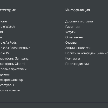
атегории
Информация
hone
Доставка и оплата
ple Watch
Гарантии
ad
Услуги
ac
О магазине
ple AirPods
Отзывы
ple AirPods цветные
Акции и новости
ple TV
Политика конфиденциально
мартфоны Samsung
Контакты
мартфоны Xiaomi
Производители
гровые приставки
аджеты
лектротранспорт
ксессуары
рочие товары