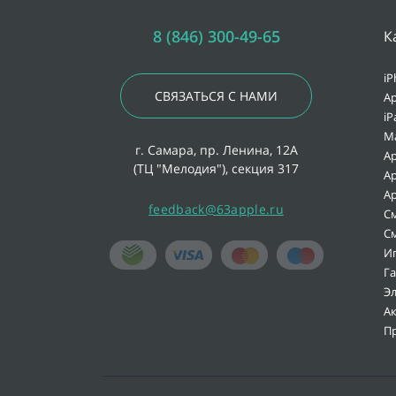
8 (846) 300-49-65
К
iP
СВЯЗАТЬСЯ С НАМИ
Ap
iP
M
г. Самара, пр. Ленина, 12А
Ap
(ТЦ "Мелодия"), секция 317
Ap
Ap
feedback@63apple.ru
С
С
И
Г
Э
А
П