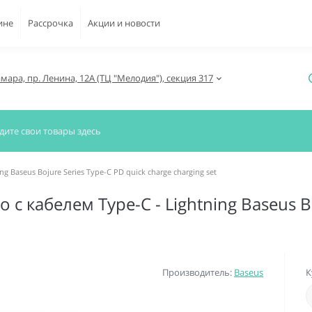
ине
Рассрочка
Акции и новости
амара, пр. Ленина, 12А (ТЦ "Мелодия"), секция 317
g Baseus Bojure Series Type-C PD quick charge charging set
с кабелем Type-C - Lightning Baseus Bo
Производитель:
Baseus
К