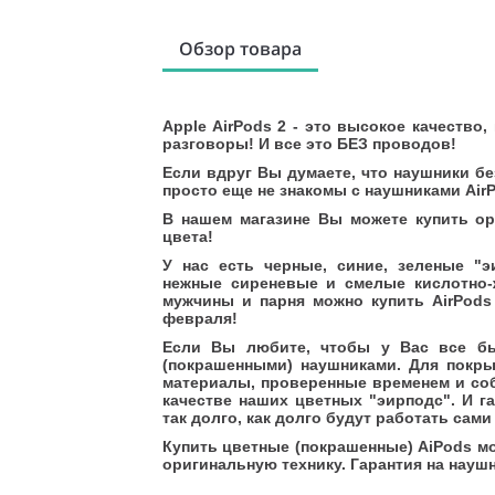
Обзор товара
Apple AirPods 2 - это высокое качество
разговоры! И все это БЕЗ проводов!
Если вдруг Вы думаете, что наушники б
просто еще не знакомы с наушниками Air
В нашем магазине Вы можете купить о
цвета!
У нас есть черные, синие, зеленые "
нежные сиреневые и смелые кислотно-
мужчины и парня можно купить AirPods
февраля!
Если Вы любите, чтобы у Вас все бы
(покрашенными) наушниками. Для покры
материалы, проверенные временем и со
качестве наших цветных "эирподс". И г
так долго, как долго будут работать сам
Купить цветные (покрашенные) AiPods м
оригинальную технику. Гарантия на наушн