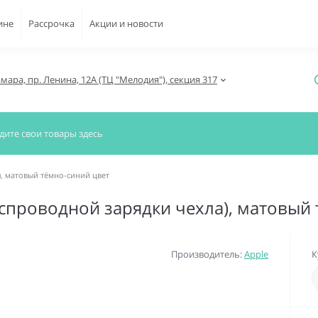
ине
Рассрочка
Акции и новости
амара, пр. Ленина, 12А (ТЦ "Мелодия"), секция 317
а), матовый тёмно-синий цвет
 беспроводной зарядки чехла), матовый
Производитель:
Apple
К