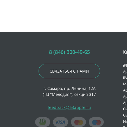
8 (846) 300-49-65
К
iP
СВЯЗАТЬСЯ С НАМИ
Ap
iP
M
г. Самара, пр. Ленина, 12А
Ap
(ТЦ "Мелодия"), секция 317
Ap
Ap
feedback@63apple.ru
С
С
И