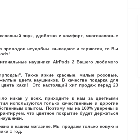
, классный звук, удобство и комфорт, многочасовые
ез проводов неудобны, выпадают и теряются, то Вы
Pods!
ригинальные наушники AirPods 2 Вашего любимого
эирподсы". Также яркие красные, милые розовые,
желтые цвета наушников. В качестве подарка для
 цвета хаки! Это настоящий хит продаж перед 23
ло никак у всех, приходите к нам за цветными
тия используются только качественные и дорогие
бственным опытом. Поэтому мы на 100% уверены в
арантируем, что цветное покрытие будет держаться
и наушники.
ожно в нашем магазине. Мы продаем только новую и
ики 1 год.