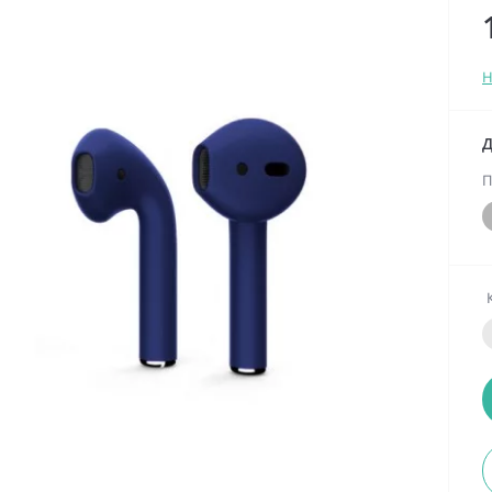
Н
Д
П