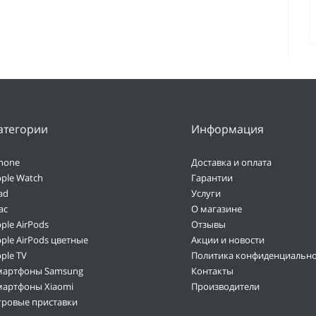
атегории
Информация
hone
Доставка и оплата
ple Watch
Гарантии
ad
Услуги
ac
О магазине
ple AirPods
Отзывы
ple AirPods цветные
Акции и новости
ple TV
Политика конфиденциально
мартфоны Samsung
Контакты
мартфоны Xiaomi
Производители
гровые приставки