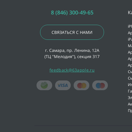
8 (846) 300-49-65
К
iP
СВЯЗАТЬСЯ С НАМИ
Ap
iP
M
г. Самара, пр. Ленина, 12А
Ap
(ТЦ "Мелодия"), секция 317
Ap
Ap
feedback@63apple.ru
С
С
И
Г
Э
А
П