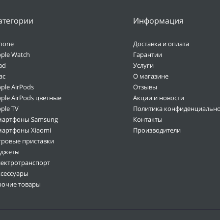
атегории
Информация
hone
Доставка и оплата
ple Watch
Гарантии
ad
Услуги
ac
О магазине
ple AirPods
Отзывы
ple AirPods цветные
Акции и новости
ple TV
Политика конфиденциально
мартфоны Samsung
Контакты
мартфоны Xiaomi
Производители
гровые приставки
аджеты
лектротранспорт
ксессуары
рочие товары