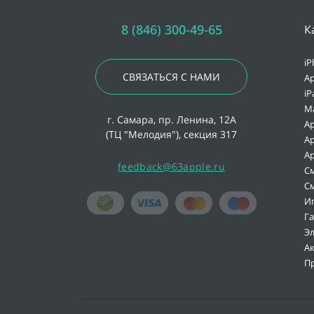
8 (846) 300-49-65
К
iP
СВЯЗАТЬСЯ С НАМИ
Ap
iP
M
г. Самара, пр. Ленина, 12А
Ap
(ТЦ "Мелодия"), секция 317
Ap
Ap
feedback@63apple.ru
С
С
И
Г
Э
А
П