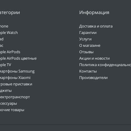
атегории
Информация
hone
Доставка и оплата
ple Watch
Гарантии
ad
Услуги
ac
О магазине
ple AirPods
Отзывы
ple AirPods цветные
Акции и новости
ple TV
Политика конфиденциально
мартфоны Samsung
Контакты
мартфоны Xiaomi
Производители
гровые приставки
аджеты
лектротранспорт
ксессуары
рочие товары