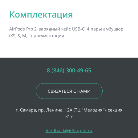
Комплектация
AirPods Pro 2, зарядный кейс USB-C, 4 пары амбушюр
(XS, S, M, L), документация.
8 (846) 300-49-65
СВЯЗАТЬСЯ С НАМИ
г. Самара, пр. Ленина, 12А (ТЦ "Мелодия"), секция
317
feedback@63apple.ru