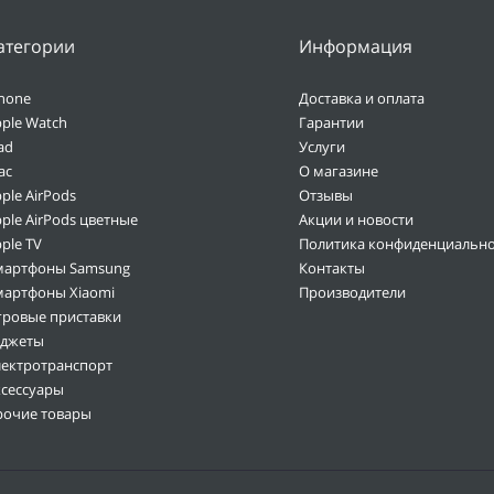
атегории
Информация
hone
Доставка и оплата
ple Watch
Гарантии
ad
Услуги
ac
О магазине
ple AirPods
Отзывы
ple AirPods цветные
Акции и новости
ple TV
Политика конфиденциально
мартфоны Samsung
Контакты
мартфоны Xiaomi
Производители
гровые приставки
аджеты
лектротранспорт
ксессуары
рочие товары