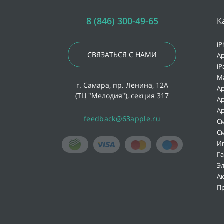
8 (846) 300-49-65
К
iP
СВЯЗАТЬСЯ С НАМИ
Ap
iP
M
г. Самара, пр. Ленина, 12А
Ap
(ТЦ "Мелодия"), секция 317
Ap
Ap
feedback@63apple.ru
С
С
И
Г
Э
А
П