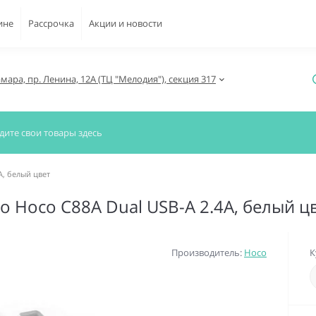
ине
Рассрочка
Акции и новости
амара, пр. Ленина, 12А (ТЦ "Мелодия"), секция 317
A, белый цвет
о Hoco C88A Dual USB-A 2.4A, белый ц
Производитель:
Hoco
К