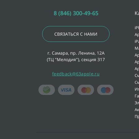
8 (846) 300-49-65
К
iP
СВЯЗАТЬСЯ С НАМИ
Ap
iP
M
г. Самара, пр. Ленина, 12А
Ap
(ТЦ "Мелодия"), секция 317
Ap
Ap
feedback@63apple.ru
С
С
И
Г
Э
А
П