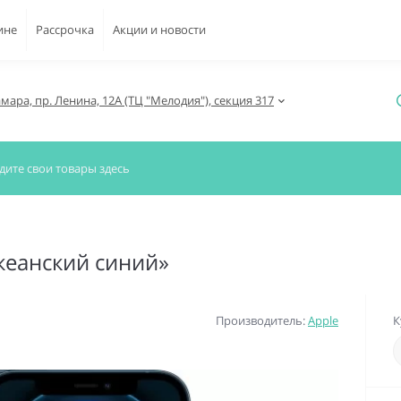
ине
Рассрочка
Акции и новости
амара, пр. Ленина, 12А (ТЦ "Мелодия"), секция 317
океанский синий»
Производитель:
Apple
К