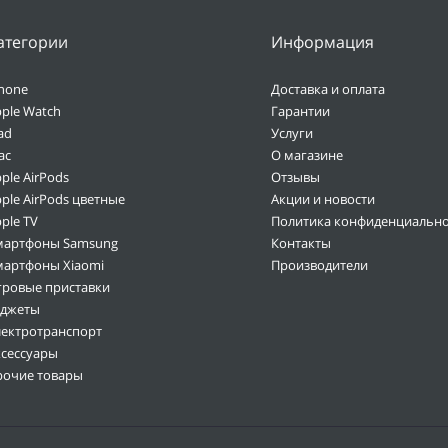
атегории
Информация
hone
Доставка и оплата
ple Watch
Гарантии
ad
Услуги
ac
О магазине
ple AirPods
Отзывы
ple AirPods цветные
Акции и новости
ple TV
Политика конфиденциально
мартфоны Samsung
Контакты
мартфоны Xiaomi
Производители
гровые приставки
аджеты
лектротранспорт
ксессуары
рочие товары