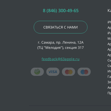
8 (846) 300-49-65
К
iP
СВЯЗАТЬСЯ С НАМИ
Ap
iP
M
г. Самара, пр. Ленина, 12А
Ap
(ТЦ "Мелодия"), секция 317
Ap
Ap
feedback@63apple.ru
С
С
И
Г
Э
А
П