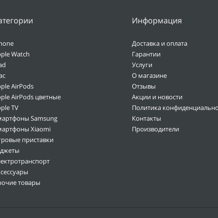
атегории
Информация
hone
Доставка и оплата
ple Watch
Гарантии
ad
Услуги
ac
О магазине
ple AirPods
Отзывы
ple AirPods цветные
Акции и новости
ple TV
Политика конфиденциально
мартфоны Samsung
Контакты
мартфоны Xiaomi
Производители
гровые приставки
аджеты
лектротранспорт
ксессуары
рочие товары