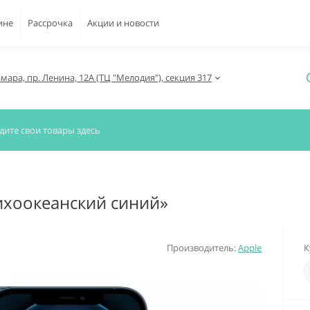
ине
Рассрочка
Акции и новости
амара, пр. Ленина, 12А (ТЦ "Мелодия"), секция 317
тихоокеанский синий»
Производитель:
Apple
К