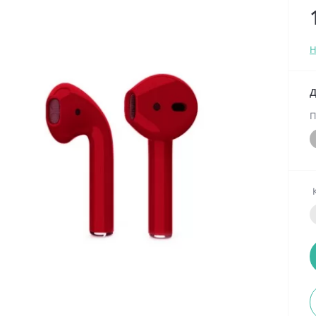
Н
Д
П