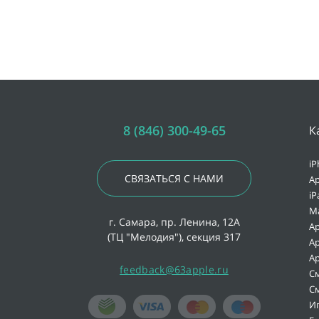
8 (846) 300-49-65
К
iP
СВЯЗАТЬСЯ С НАМИ
Ap
iP
M
г. Самара, пр. Ленина, 12А
Ap
(ТЦ "Мелодия"), секция 317
Ap
Ap
feedback@63apple.ru
С
С
И