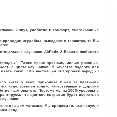
, классный звук, удобство и комфорт, многочасовые
ез проводов неудобны, выпадают и теряются, то Вы
Pods!
ригинальные наушники AirPods 2 Вашего любимого
эирподсы". Также яркие красные, милые розовые,
желтые цвета наушников. В качестве подарка для
 цвета хаки! Это настоящий хит продаж перед 23
ло никак у всех, приходите к нам за цветными
тия используются только качественные и дорогие
бственным опытом. Поэтому мы на 100% уверены в
арантируем, что цветное покрытие будет держаться
и наушники.
ожно в нашем магазине. Мы продаем только новую и
ики 1 год.