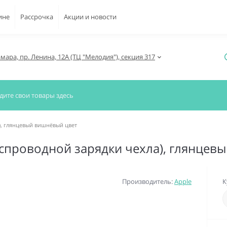
ине
Рассрочка
Акции и новости
амара, пр. Ленина, 12А (ТЦ "Мелодия"), секция 317
а), глянцевый вишнёвый цвет
 беспроводной зарядки чехла), глянце
Производитель:
Apple
К