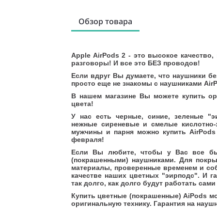
Обзор товара
Apple AirPods 2 - это высокое качество
разговоры! И все это БЕЗ проводов!
Если вдруг Вы думаете, что наушники б
просто еще не знакомы с наушниками Air
В нашем магазине Вы можете купить о
цвета!
У нас есть черные, синие, зеленые "
нежные сиреневые и смелые кислотно-
мужчины и парня можно купить AirPods
февраля!
Если Вы любите, чтобы у Вас все бы
(покрашенными) наушниками. Для покры
материалы, проверенные временем и со
качестве наших цветных "эирподс". И г
так долго, как долго будут работать сам
Купить цветные (покрашенные) AiPods м
оригинальную технику. Гарантия на наушн