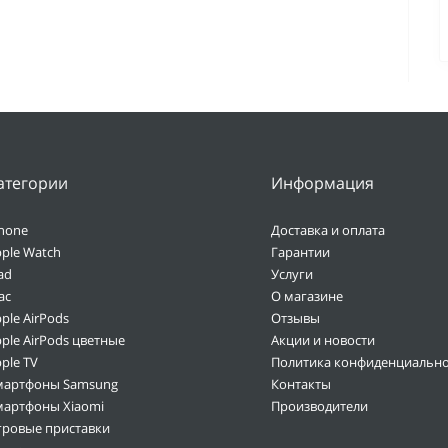
атегории
Информация
hone
Доставка и оплата
ple Watch
Гарантии
ad
Услуги
ac
О магазине
ple AirPods
Отзывы
ple AirPods цветные
Акции и новости
ple TV
Политика конфиденциально
мартфоны Samsung
Контакты
мартфоны Xiaomi
Производители
гровые приставки