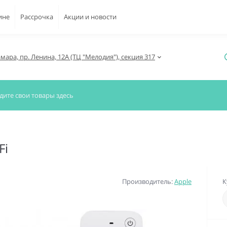
ине
Рассрочка
Акции и новости
амара, пр. Ленина, 12А (ТЦ "Мелодия"), секция 317
Fi
Производитель:
Apple
К