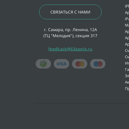
iP
СВЯЗАТЬСЯ С НАМИ
Ap
iP
M
г. Самара, пр. Ленина, 12А
Ap
(ТЦ "Мелодия"), секция 317
Ap
Ap
feedback@63apple.ru
С
С
И
Г
Э
А
П