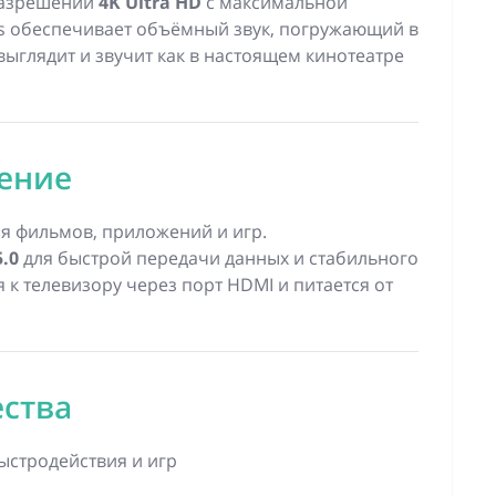
 разрешении
4K Ultra HD
с максимальной
s обеспечивает объёмный звук, погружающий в
выглядит и звучит как в настоящем кинотеатре
ение
я фильмов, приложений и игр.
5.0
для быстрой передачи данных и стабильного
 к телевизору через порт HDMI и питается от
ства
ыстродействия и игр