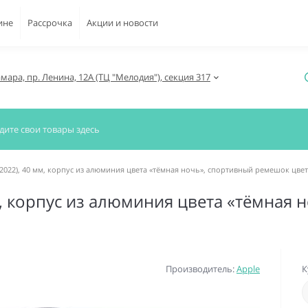
ине
Рассрочка
Акции и новости
амара, пр. Ленина, 12А (ТЦ "Мелодия"), секция 317
(2022), 40 мм, корпус из алюминия цвета «тёмная ночь», спортивный ремешок цве
мм, корпус из алюминия цвета «тёмная
Производитель:
Apple
К