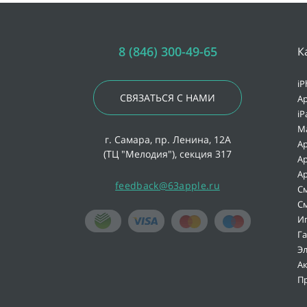
8 (846) 300-49-65
К
iP
СВЯЗАТЬСЯ С НАМИ
Ap
iP
M
г. Самара, пр. Ленина, 12А
Ap
(ТЦ "Мелодия"), секция 317
Ap
Ap
feedback@63apple.ru
С
С
И
Г
Э
А
П