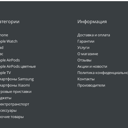
атегории
Информация
hone
Доставка и оплата
ple Watch
Гарантии
ad
Услуги
ac
О магазине
ple AirPods
Отзывы
ple AirPods цветные
Акции и новости
ple TV
Политика конфиденциально
мартфоны Samsung
Контакты
мартфоны Xiaomi
Производители
гровые приставки
аджеты
лектротранспорт
ксессуары
рочие товары