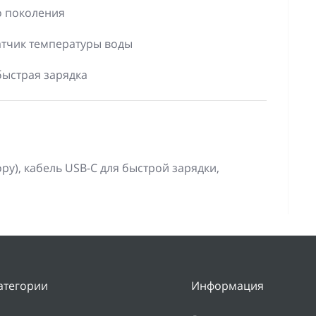
о поколения
атчик температуры воды
быстрая зарядка
ору), кабель USB-C для быстрой зарядки,
атегории
Информация