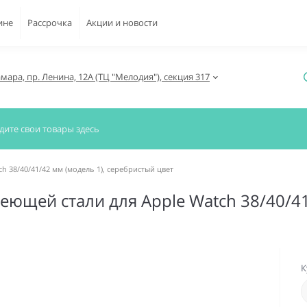
ине
Рассрочка
Акции и новости
амара, пр. Ленина, 12А (ТЦ "Мелодия"), секция 317
 38/40/41/42 мм (модель 1), серебристый цвет
ющей стали для Apple Watch 38/40/41
К