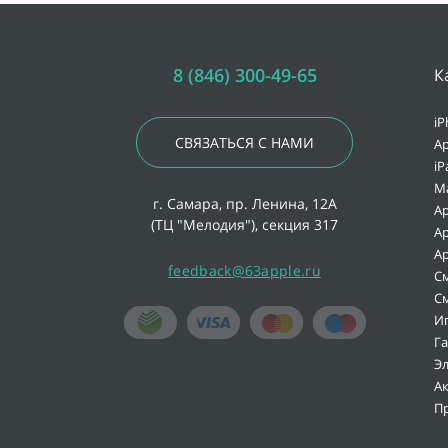
8 (846) 300-49-65
К
iP
СВЯЗАТЬСЯ С НАМИ
Ap
iP
M
г. Самара, пр. Ленина, 12А
Ap
(ТЦ "Мелодия"), секция 317
Ap
Ap
feedback@63apple.ru
С
С
И
Г
Э
А
П