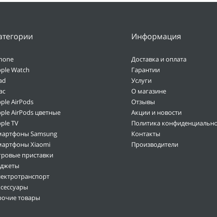
атегории
Информация
hone
Доставка и оплата
ple Watch
Гарантии
ad
Услуги
ac
О магазине
ple AirPods
Отзывы
ple AirPods цветные
Акции и новости
ple TV
Политика конфиденциально
мартфоны Samsung
Контакты
мартфоны Xiaomi
Производители
гровые приставки
аджеты
лектротранспорт
ксессуары
рочие товары