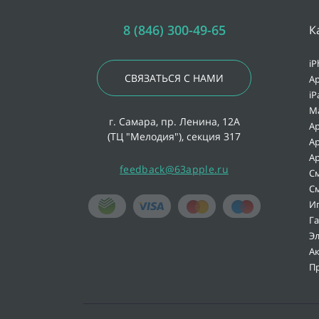
8 (846) 300-49-65
К
iP
СВЯЗАТЬСЯ С НАМИ
Ap
iP
M
г. Самара, пр. Ленина, 12А
Ap
(ТЦ "Мелодия"), секция 317
Ap
Ap
feedback@63apple.ru
С
С
И
Г
Э
А
П