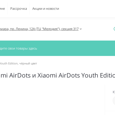
ине
Рассрочка
Акции и новости
амара, пр. Ленина, 12А (ТЦ "Мелодия"), секция 317
Youth Edition, чёрный цвет
 AirDots и Xiaomi AirDots Youth Editi
К