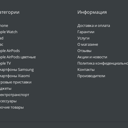
атегории
Информация
hone
Доставка и оплата
ple Watch
Гарантии
ad
Услуги
ac
О магазине
ple AirPods
Отзывы
ple AirPods цветные
Акции и новости
ple TV
Политика конфиденциально
мартфоны Samsung
Контакты
мартфоны Xiaomi
Производители
гровые приставки
аджеты
лектротранспорт
ксессуары
рочие товары