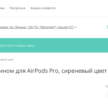
ине
Рассрочка
Акции и новости
амара, пр. Ленина, 12А (ТЦ "Мелодия"), секция 317
невый цвет
ном для AirPods Pro, сиреневый цвет
К