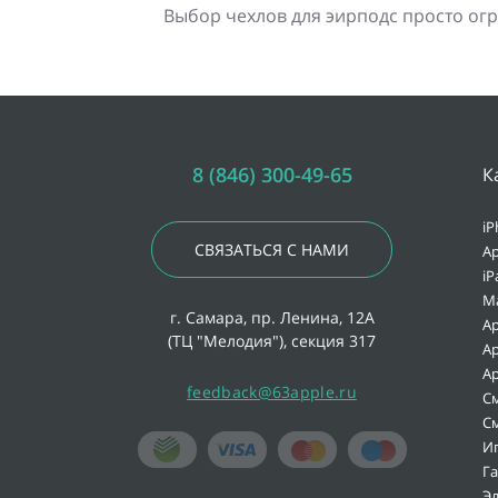
Выбор чехлов для эирподс просто огр
8 (846) 300-49-65
К
iP
СВЯЗАТЬСЯ С НАМИ
Ap
iP
M
г. Самара, пр. Ленина, 12А
Ap
(ТЦ "Мелодия"), секция 317
Ap
Ap
feedback@63apple.ru
С
С
И
Г
Э