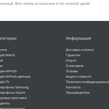
омный. Все чехлы в наличии и по низкой цене!
атегории
Информация
hone
Доставка и оплата
ple Watch
Гарантии
ad
Услуги
ac
О магазине
ple AirPods
Отзывы
ple AirPods цветные
Акции и новости
ple TV
Политика конфиденциально
мартфоны Samsung
Контакты
мартфоны Xiaomi
Производители
гровые приставки
аджеты
лектротранспорт