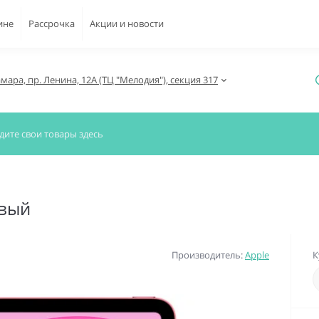
ине
Рассрочка
Акции и новости
амара, пр. Ленина, 12А (ТЦ "Мелодия"), секция 317
овый
Производитель:
Apple
К