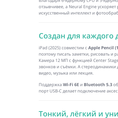
Благодаря 6-ядерному CPU и 5-ядерно
отзывчивее, а Neural Engine ускоряе
искусственный интеллект и фотообраб
Создан для каждого 
iPad (2025) совместим с
Apple Pencil 
поэтому писать заметки, рисовать и р
Камера 12 МП с функцией Center Stage
звонков и съёмки. А стереодинамики
видео, музыка или лекция.
Поддержка
Wi-Fi 6E
и
Bluetooth 5.3
об
порт USB-C делает подключение аксе
Тонкий, лёгкий и у