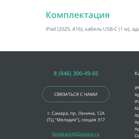
Комплектация
iPad (2025, A16), кабель USB-C (1 м), 
8 (846) 300-49-65
К
iP
СВЯЗАТЬСЯ С НАМИ
Ap
iP
M
г. Самара, пр. Ленина, 12А
Ap
(ТЦ "Мелодия"), секция 317
Ap
Ap
feedback@63apple.ru
С