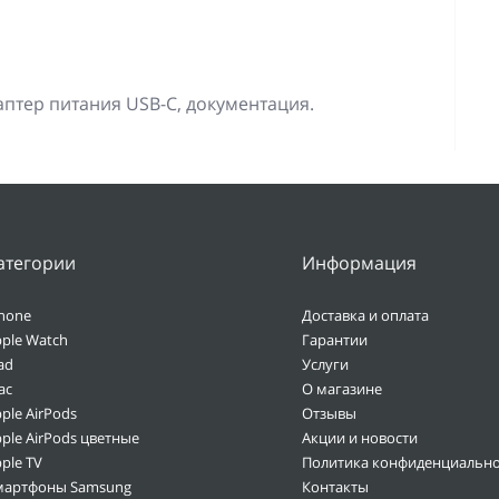
адаптер питания USB-C, документация.
атегории
Информация
hone
Доставка и оплата
ple Watch
Гарантии
ad
Услуги
ac
О магазине
ple AirPods
Отзывы
ple AirPods цветные
Акции и новости
ple TV
Политика конфиденциально
мартфоны Samsung
Контакты