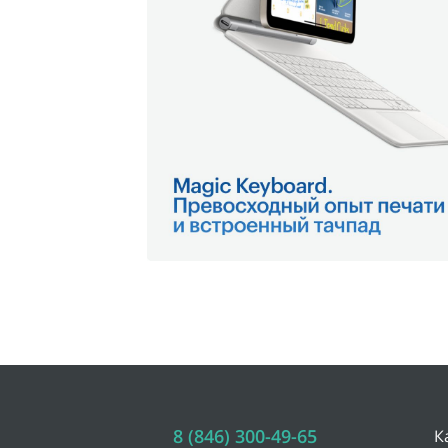
8 (846) 300-49-65
К