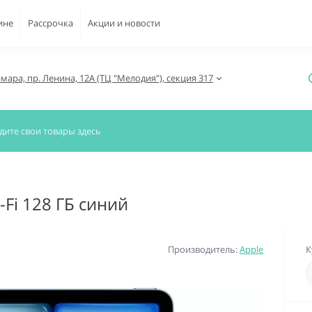
ине
Рассрочка
Акции и новости
амара, пр. Ленина, 12А (ТЦ "Мелодия"), секция 317
-Fi 128 ГБ синий
Производитель:
Apple
К