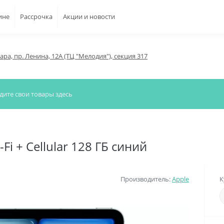
ине
Рассрочка
Акции и новости
мара, пр. Ленина, 12А (ТЦ "Мелодия"), секция 317
Fi + Cellular 128 ГБ синий
Производитель:
Apple
К