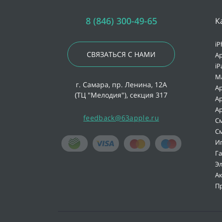
8 (846) 300-49-65
К
iP
СВЯЗАТЬСЯ С НАМИ
Ap
iP
M
г. Самара, пр. Ленина, 12А
Ap
(ТЦ "Мелодия"), секция 317
Ap
Ap
feedback@63apple.ru
С
С
И
Г
Э
А
П