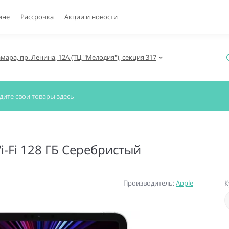
ине
Рассрочка
Акции и новости
амара, пр. Ленина, 12А (ТЦ "Мелодия"), секция 317
i-Fi 128 ГБ Серебристый
Производитель:
Apple
К