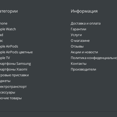
атегории
Информация
hone
Доставка и оплата
ple Watch
Гарантии
ad
Услуги
ac
О магазине
ple AirPods
Отзывы
ple AirPods цветные
Акции и новости
ple TV
Политика конфиденциально
мартфоны Samsung
Контакты
мартфоны Xiaomi
Производители
гровые приставки
аджеты
лектротранспорт
ксессуары
рочие товары