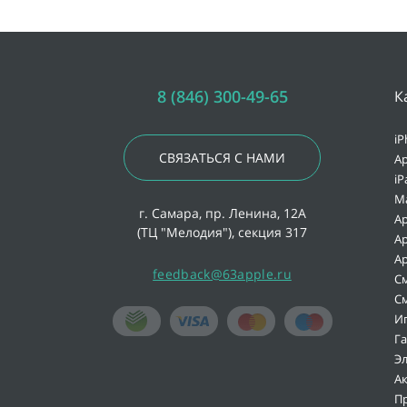
8 (846) 300-49-65
К
iP
СВЯЗАТЬСЯ С НАМИ
Ap
iP
M
г. Самара, пр. Ленина, 12А
Ap
(ТЦ "Мелодия"), секция 317
Ap
Ap
feedback@63apple.ru
С
С
И
Г
Э
А
П