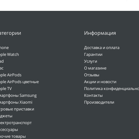
атегории
Информация
hone
Доставка и оплата
ple Watch
Гарантии
ad
Услуги
ac
О магазине
ple AirPods
Отзывы
ple AirPods цветные
Акции и новости
ple TV
Политика конфиденциально
мартфоны Samsung
Контакты
мартфоны Xiaomi
Производители
гровые приставки
аджеты
лектротранспорт
ксессуары
рочие товары