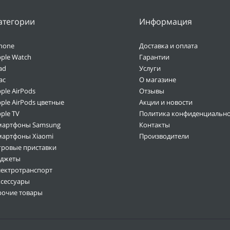
атегории
Информация
hone
Доставка и оплата
ple Watch
Гарантии
ad
Услуги
ac
О магазине
ple AirPods
Отзывы
ple AirPods цветные
Акции и новости
ple TV
Политика конфиденциально
мартфоны Samsung
Контакты
мартфоны Xiaomi
Производители
гровые приставки
аджеты
лектротранспорт
ксессуары
рочие товары