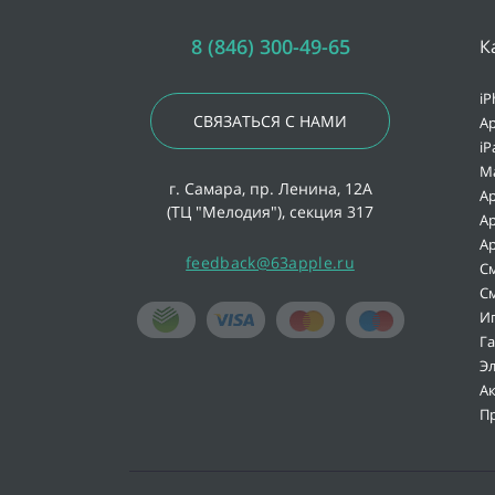
8 (846) 300-49-65
К
iP
СВЯЗАТЬСЯ С НАМИ
Ap
iP
M
г. Самара, пр. Ленина, 12А
Ap
(ТЦ "Мелодия"), секция 317
Ap
Ap
feedback@63apple.ru
С
С
И
Г
Э
А
П