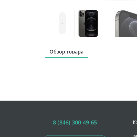
<
Обзор товара
8 (846) 300-49-65
К
iP