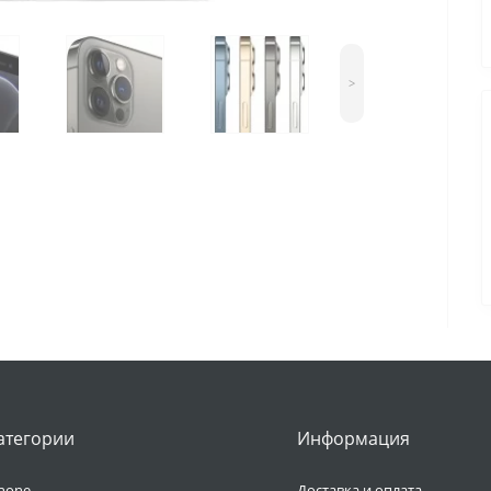
>
атегории
Информация
hone
Доставка и оплата