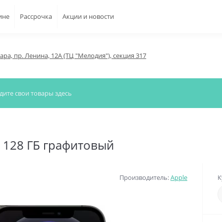
ине
Рассрочка
Акции и новости
мара, пр. Ленина, 12А (ТЦ "Мелодия"), секция 317
) 128 ГБ графитовый
Производитель:
Apple
К