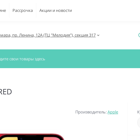
ине
Рассрочка
Акции и новости
амара, пр. Ленина, 12А (ТЦ "Мелодия"), секция 317
)RED
Производитель:
Apple
К