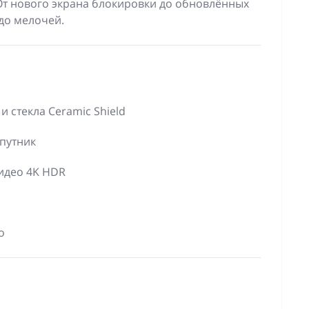
 От нового экрана блокировки до обновлённых
до мелочей.
 стекла Ceramic Shield
путник
видео 4K HDR
о