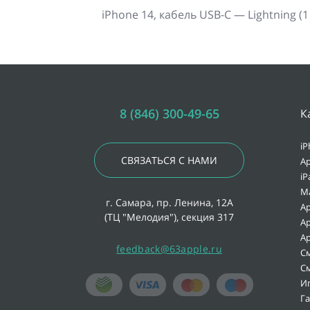
iPhone 14, кабель USB-C — Lightning (1
8 (846) 300-49-65
К
iP
СВЯЗАТЬСЯ С НАМИ
Ap
iP
M
г. Самара, пр. Ленина, 12А
Ap
(ТЦ "Мелодия"), секция 317
Ap
Ap
feedback@63apple.ru
С
С
И
Г