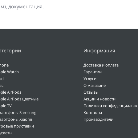
 м), документация.
атегории
Информация
hone
Доставка и оплата
ple Watch
Гарантии
ad
Услуги
ac
О магазине
ple AirPods
Отзывы
ple AirPods цветные
Акции и новости
ple TV
Политика конфиденциально
мартфоны Samsung
Контакты
мартфоны Xiaomi
Производители
гровые приставки
аджеты