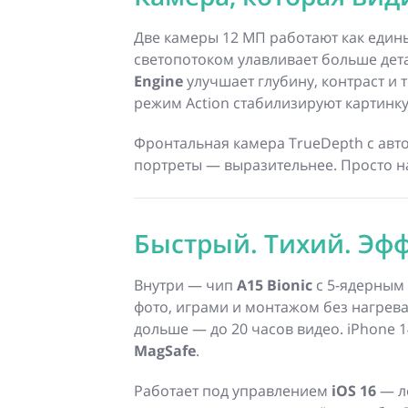
Две камеры 12 МП работают как един
светопотоком улавливает больше дет
Engine
улучшает глубину, контраст и 
режим Action стабилизируют картинку
Фронтальная камера TrueDepth с авто
портреты — выразительнее. Просто на
Быстрый. Тихий. Эф
Внутри — чип
A15 Bionic
с 5-ядерным 
фото, играми и монтажом без нагрева
дольше — до 20 часов видео. iPhone 
MagSafe
.
Работает под управлением
iOS 16
— лё