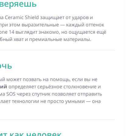
оверяешь
а Ceramic Shield защищает от ударов и
 при этом выразительные — каждый оттенок
one 14 выглядит знакомо, но ощущается ещё
бный хват и премиальные материалы.
очь
й может позвать на помощь, если вы не
рий
определяет серьёзное столкновение и
ма SOS через спутник позволяет отправить
 делает технологии не просто умными — она
ит как человек