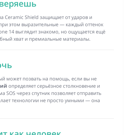
оверяешь
а Ceramic Shield защищает от ударов и
 при этом выразительные — каждый оттенок
one 14 выглядит знакомо, но ощущается ещё
бный хват и премиальные материалы.
очь
й может позвать на помощь, если вы не
рий
определяет серьёзное столкновение и
ма SOS через спутник позволяет отправить
 делает технологии не просто умными — она
ит как человек