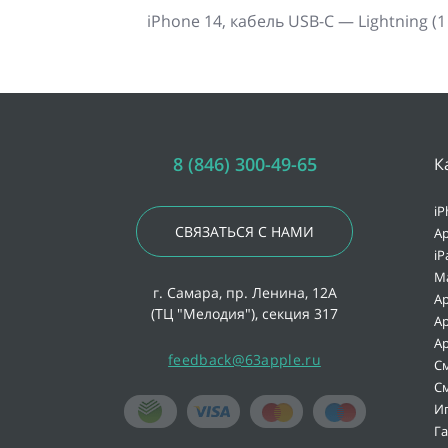
iPhone 14, кабель USB-C — Lightning (1
8 (846) 300-49-65
К
iP
СВЯЗАТЬСЯ С НАМИ
Ap
iP
M
г. Самара, пр. Ленина, 12А
Ap
(ТЦ "Мелодия"), секция 317
Ap
Ap
feedback@63apple.ru
С
С
И
Г