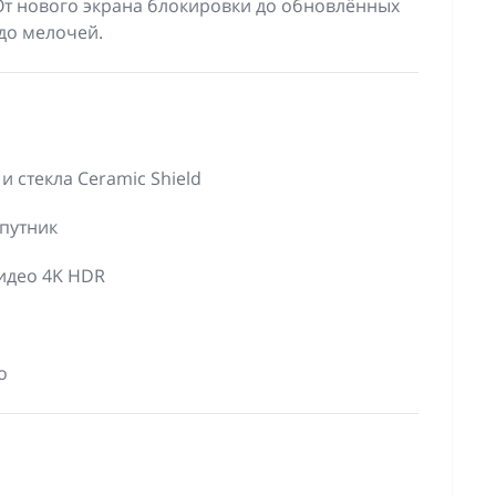
 От нового экрана блокировки до обновлённых
до мелочей.
 стекла Ceramic Shield
путник
видео 4K HDR
о