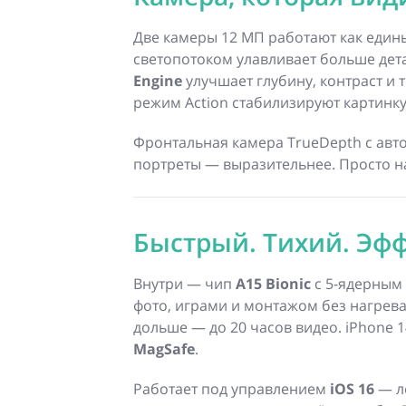
Две камеры 12 МП работают как един
светопотоком улавливает больше дет
Engine
улучшает глубину, контраст и 
режим Action стабилизируют картинку
Фронтальная камера TrueDepth с авто
портреты — выразительнее. Просто на
Быстрый. Тихий. Эф
Внутри — чип
A15 Bionic
с 5-ядерным 
фото, играми и монтажом без нагрева
дольше — до 20 часов видео. iPhone 
MagSafe
.
Работает под управлением
iOS 16
— лё