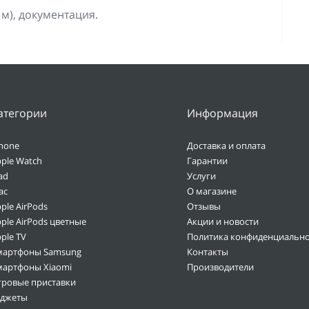
 м), документация.
атегории
Информация
hone
Доставка и оплата
ple Watch
Гарантии
ad
Услуги
ac
О магазине
ple AirPods
Отзывы
ple AirPods цветные
Акции и новости
ple TV
Политика конфиденциально
мартфоны Samsung
Контакты
мартфоны Xiaomi
Производители
гровые приставки
аджеты