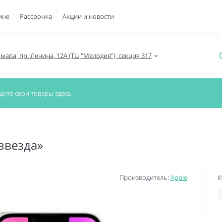
ине
Рассрочка
Акции и новости
амара, пр. Ленина, 12А (ТЦ "Мелодия"), секция 317
звезда»
Производитель:
Apple
К