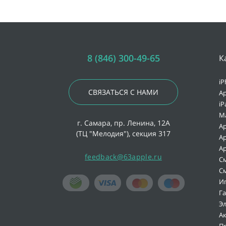
8 (846) 300-49-65
К
iP
СВЯЗАТЬСЯ С НАМИ
Ap
iP
M
г. Самара, пр. Ленина, 12А
Ap
(ТЦ "Мелодия"), секция 317
Ap
Ap
feedback@63apple.ru
С
С
И
Г
Э
А