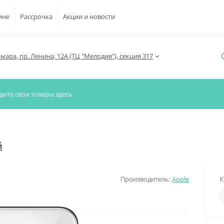
ине
Рассрочка
Акции и новости
амара, пр. Ленина, 12А (ТЦ "Мелодия"), секция 317
й
Производитель:
Apple
К