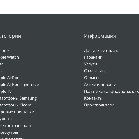
атегории
Информация
hone
Доставка и оплата
ple Watch
Гарантии
ad
Услуги
ac
О магазине
ple AirPods
Отзывы
ple AirPods цветные
Акции и новости
ple TV
Политика конфиденциально
мартфоны Samsung
Контакты
мартфоны Xiaomi
Производители
гровые приставки
аджеты
лектротранспорт
ксессуары