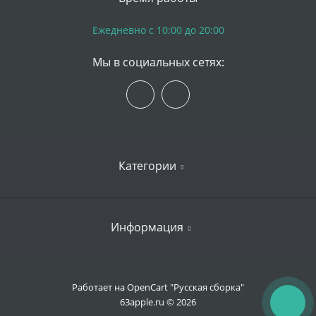
Ежедневно с 10:00 до 20:00
Мы в социальных сетях:
Категории
iPhone
Информация
Apple Watch
iPad
Доставка и оплата
Работает на
OpenCart "Русская сборка"
Mac
63apple.ru © 2026
Гарантии