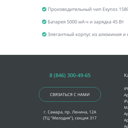
Производительный чип Exynos 1580
Батарея 5000 мА·ч и зарядка 45 Вт
Элегантный корпус из алюминия и 
8 (846) 300-49-65
К
iP
СВЯЗАТЬСЯ С НАМИ
Ap
iP
M
г. Самара, пр. Ленина, 12А
Ap
(ТЦ "Мелодия"), секция 317
Ap
Ap