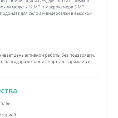
ой стабилизацией (OIS) для чётких снимков
окий модуль 12 МП и макрокамера 5 МП.
подойдёт для селфи и видеосвязи в высоком
ивает день активной работы без подзарядки.
т, благодаря которой смартфон заряжается
ства
сплей
изацией