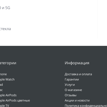
 и 5G
стекла
атегории
Информация
hone
Доставка и оплата
ple Watch
Гарантии
ad
Услуги
ac
О магазине
ple AirPods
Отзывы
ple AirPods цветные
Акции и новости
ple TV
Политика конфиденциально