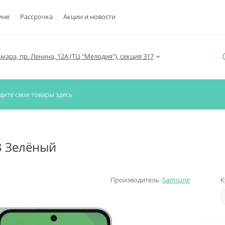
ине
Рассрочка
Акции и новости
амара, пр. Ленина, 12А (ТЦ "Мелодия"), секция 317
B Зелёный
Производитель:
Samsung
К