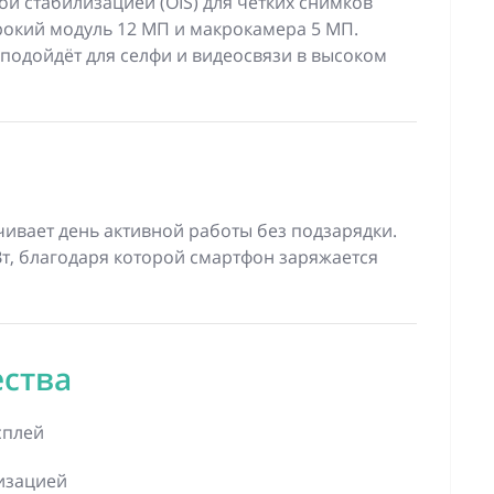
ой стабилизацией (OIS) для чётких снимков
окий модуль 12 МП и макрокамера 5 МП.
подойдёт для селфи и видеосвязи в высоком
ивает день активной работы без подзарядки.
т, благодаря которой смартфон заряжается
ства
сплей
изацией