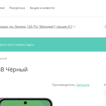
ине
Рассрочка
Акции и новости
амара, пр. Ленина, 12А (ТЦ "Мелодия"), секция 317
ёрный
GB Чёрный
Производитель:
Samsung
К