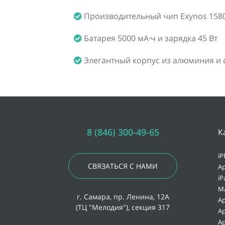
Производительный чип Exynos 1580
Батарея 5000 мА·ч и зарядка 45 Вт
Элегантный корпус из алюминия и 
8 (846) 300-49-65
К
iP
СВЯЗАТЬСЯ С НАМИ
Ap
iP
M
г. Самара, пр. Ленина, 12А
Ap
(ТЦ "Мелодия"), секция 317
Ap
Ap