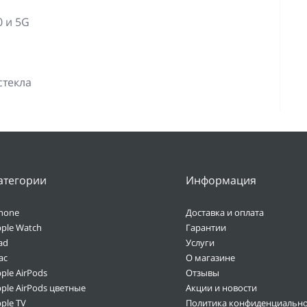
 и 5G
стекла
атегории
Информация
hone
Доставка и оплата
ple Watch
Гарантии
ad
Услуги
ac
О магазине
ple AirPods
Отзывы
ple AirPods цветные
Акции и новости
ple TV
Политика конфиденциально