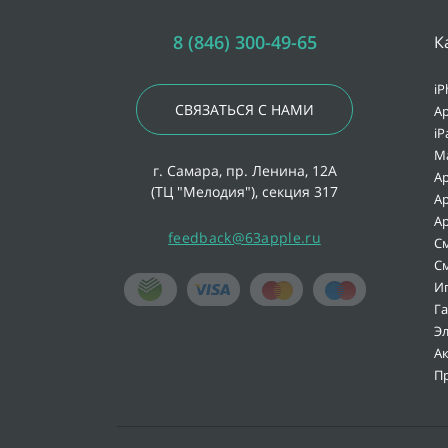
8 (846) 300-49-65
К
iP
СВЯЗАТЬСЯ С НАМИ
Ap
iP
M
г. Самара, пр. Ленина, 12А
Ap
(ТЦ "Мелодия"), секция 317
Ap
Ap
feedback@63apple.ru
С
С
И
Г
Э
А
П