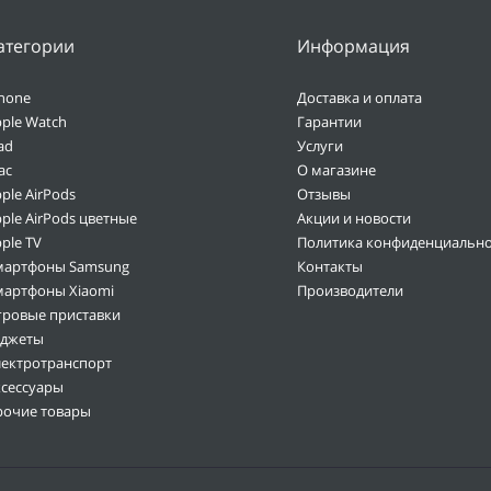
атегории
Информация
hone
Доставка и оплата
ple Watch
Гарантии
ad
Услуги
ac
О магазине
ple AirPods
Отзывы
ple AirPods цветные
Акции и новости
ple TV
Политика конфиденциально
мартфоны Samsung
Контакты
мартфоны Xiaomi
Производители
гровые приставки
аджеты
лектротранспорт
ксессуары
рочие товары