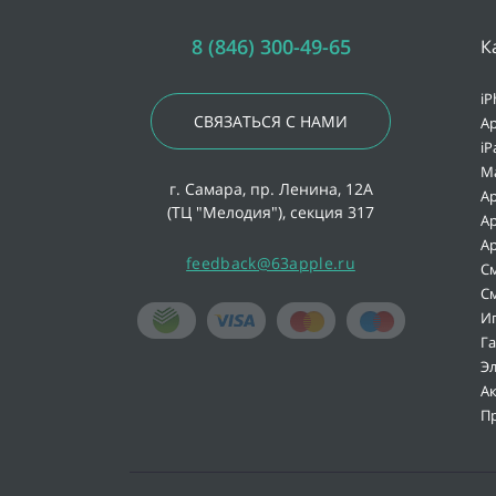
8 (846) 300-49-65
К
iP
СВЯЗАТЬСЯ С НАМИ
Ap
iP
M
г. Самара, пр. Ленина, 12А
Ap
(ТЦ "Мелодия"), секция 317
Ap
Ap
feedback@63apple.ru
С
С
И
Г
Э
А
П