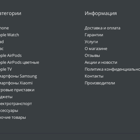
атегории
Информация
hone
Доставка и оплата
ple Watch
Гарантии
ad
Услуги
ac
О магазине
ple AirPods
Отзывы
ple AirPods цветные
Акции и новости
ple TV
Политика конфиденциально
мартфоны Samsung
Контакты
мартфоны Xiaomi
Производители
гровые приставки
аджеты
лектротранспорт
ксессуары
рочие товары