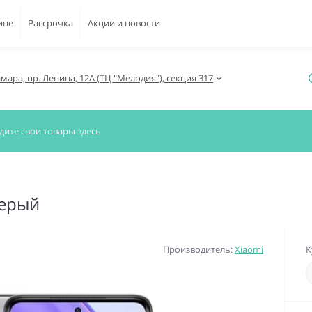
ине
Рассрочка
Акции и новости
амара, пр. Ленина, 12А (ТЦ "Мелодия"), секция 317
Серый
Производитель:
Xiaomi
К