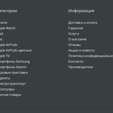
атегории
Информация
hone
Доставка и оплата
ple Watch
Гарантии
ad
Услуги
ac
О магазине
ple AirPods
Отзывы
ple AirPods цветные
Акции и новости
ple TV
Политика конфиденциально
мартфоны Samsung
Контакты
мартфоны Xiaomi
Производители
гровые приставки
аджеты
лектротранспорт
ксессуары
рочие товары