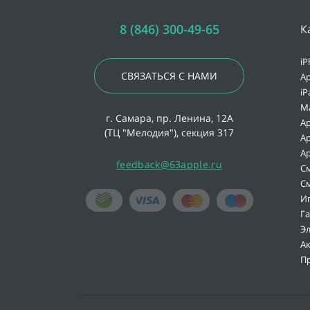
8 (846) 300-49-65
К
iP
СВЯЗАТЬСЯ С НАМИ
Ap
iP
M
г. Самара, пр. Ленина, 12А
Ap
(ТЦ "Мелодия"), секция 317
Ap
Ap
feedback@63apple.ru
С
С
И
Г
Э
А
П