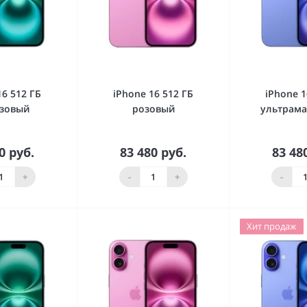
16 512 ГБ
iPhone 16 512 ГБ
iPhone 1
зовый
розовый
ультрам
0 руб.
83 480 руб.
83 48
орзину
В корзину
В к
+
-
+
-
Хит продаж