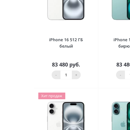
iPhone 16 512 ГБ
iPhone 
белый
бирю
83 480 руб.
83 48
В корзину
В к
-
+
-
Хит продаж