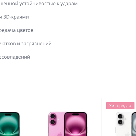
шенной устойчивостью к ударам
и 3D-краями
редача цветов
чатков и загрязнений
несовпадений
Хит продаж