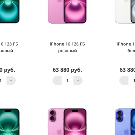
16 128 ГБ
iPhone 16 128 ГБ
iPhone 1
зовый
розовый
бе
0 руб.
63 880 руб.
63 88
орзину
В корзину
В к
+
-
+
-