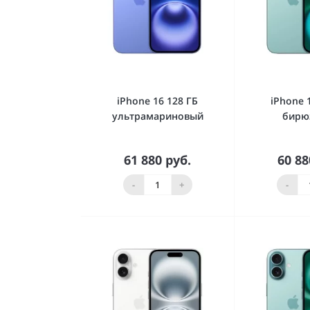
iPhone 16 128 ГБ
iPhone 
ультрамариновый
бирю
61 880 руб.
60 88
В корзину
В к
-
+
-