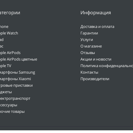
атегории
Информация
hone
Доставка и оплата
ple Watch
Гарантии
ad
Услуги
ac
О магазине
ple AirPods
Отзывы
ple AirPods цветные
Акции и новости
ple TV
Политика конфиденциально
мартфоны Samsung
Контакты
мартфоны Xiaomi
Производители
гровые приставки
аджеты
лектротранспорт
ксессуары
рочие товары