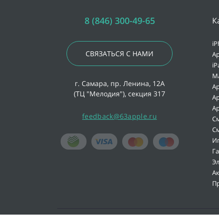
8 (846) 300-49-65
К
iP
СВЯЗАТЬСЯ С НАМИ
Ap
iP
M
г. Самара, пр. Ленина, 12А
Ap
(ТЦ "Мелодия"), секция 317
Ap
Ap
feedback@63apple.ru
С
С
И
Г
Э
А
П