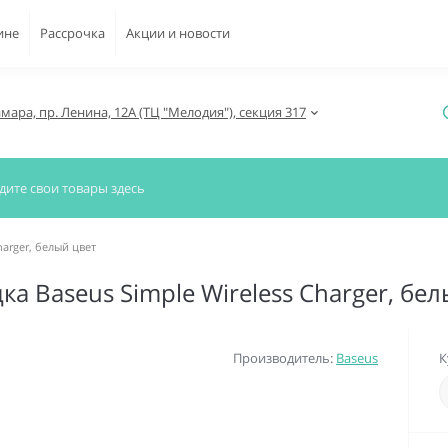
ине
Рассрочка
Акции и новости
амара, пр. Ленина, 12А (ТЦ "Мелодия"), секция 317
harger, белый цвет
а Baseus Simple Wireless Charger, бел
Производитель:
Baseus
К